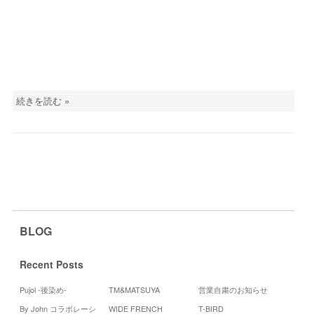
続きを読む »
BLOG
Recent Posts
Pujol -後染め-
TM&MATSUYA
営業自粛のお知らせ
By John コラボレーシ
WIDE FRENCH
T-BIRD
Cale