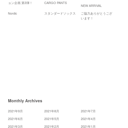
ョン企画 第3弾！
CARGO PANTS
NEW ARRIVAL
20
Nordic
スタンダードソックス
ご協力ありがとうござ
月
火
水
います！
1
2
3
8
10
9
16
17
15
22
23
24
29
30
31
«
7
月
9
月
»
Monthly Archives
2021年9月
2021年8月
2021年7月
2021年6月
2021年5月
2021年4月
2021年3月
2021年2月
2021年1月