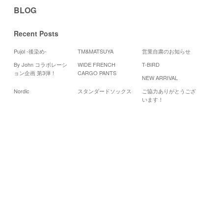
BLOG
Recent Posts
Pujol -後染め-
TM&MATSUYA
営業自粛のお知らせ
By John コラボレーシ
WIDE FRENCH
T-BIRD
Cal
ョン企画 第3弾！
CARGO PANTS
NEW ARRIVAL
2
Nordic
スタンダードソックス
ご協力ありがとうござ
月
火
います！
3
4
10
11
17
18
24
25
«
8
月
10
月
»