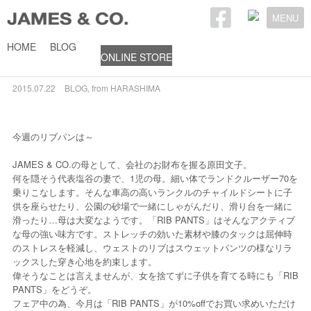
MENU
HOME
BLOG
ONLINE STORE
ママのRIB PANTS
2015.07.22
BLOG
,
from HARASHIMA
今週のリブパンは～
JAMES & CO.の母として、会社のお財布を握る原田文子。
何を隠そう代表塩谷の妻で、1児の母。細い体でランドクルーザー70を
乗りこなします。そんな車高の高いランクルのチャイルドシートに子
供を座らせたり、公園の砂場で一緒にしゃがんだり、滑り台を一緒に
滑ったり…母は大変なようです。「RIB PANTS」はそんなアクティブ
な母の強い味方です。ストレッチの効いた素材や膝のタックは屈伸時
のストレスを軽減し、ウェストのリブはスウェットパンツの様なリラ
ックスした穿き心地を約束します。
偉そうなことは言えませんが、女を捨てずに子供を育てる時にも「RIB
PANTS」をどうぞ。
フェア中の為、今月は「RIB PANTS」が10%offでお買い求めいただけ