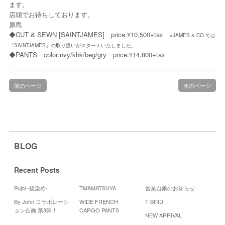
ます。
店頭でお待ちしております。
原島
◆CUT & SEWN [SAINTJAMES] price:¥10,500+tax
※JAMES & CO.では
「SAINTJAMES」の取り扱いがスタートいたしました。
◆PANTS color:nvy/khk/beg/gry price:¥14,800+tax
前のページ
次のページ
BLOG
Recent Posts
Pujol -後染め-
TM&MATSUYA
営業自粛のお知らせ
By John コラボレーシ
WIDE FRENCH
T-BIRD
Cal
ョン企画 第3弾！
CARGO PANTS
NEW ARRIVAL
2