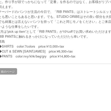
た。
作り手が頭でっかちになって「定番」を作るのではなく、お客様がリブ
伺えます。
テーパードのパンツが主流の今日で、「RIB PANTS」はストレートシルエ
とも悪いこともあると思います。でも、STUDIO ORIBEはその良い部分を
でも綺麗とは言えないパンツを持って「これと同じモノをください」とご来
いような仕事をしたいです。
7月は”pick up item”として「RIB PANTS」が10%offでお買い求めいただけま
RIB PANTSに触れるきっかけになっていただけたら幸いです。
原島
◆SHIRTS color:7colors price:¥13,000+tax
◆CUT & SEWN [SAINTJAMES] price:¥6,300+tax
◆PANTS color:nvy/khk/beg/gry price:¥14,800+tax
前のページ