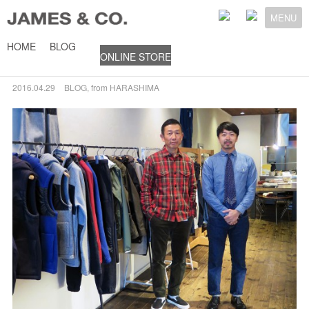
MENU
HOME
BLOG
ONLINE STORE
’16 F/Wシーズン展示会終了
2016.04.29
BLOG
,
from HARASHIMA