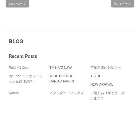
前のページ
次のページ
BLOG
Recent Posts
Pujol -後染め-
TM&MATSUYA
営業自粛のお知らせ
By John コラボレーシ
WIDE FRENCH
T-BIRD
Cal
ョン企画 第3弾！
CARGO PANTS
NEW ARRIVAL
2
Nordic
スタンダードソックス
ご協力ありがとうござ
月
火
います！
4
5
11
12
18
19
25
26
«
3