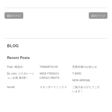
前のページ
次のページ
BLOG
Recent Posts
Pujol -後染め-
TM&MATSUYA
営業自粛のお知らせ
By John コラボレーシ
WIDE FRENCH
T-BIRD
Cal
ョン企画 第3弾！
CARGO PANTS
NEW ARRIVAL
2
Nordic
スタンダードソックス
ご協力ありがとうござ
月
火
います！
1
2
8
9
16
15
22
23
29
30