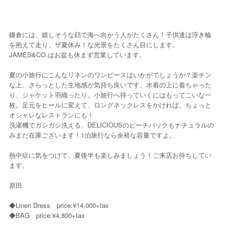
鎌倉には、嬉しそうな顔で海へ向かう人がたくさん！子供達は浮き輪
を抱えて走り、ザ夏休み！な光景をたくさん目にします。
JAMES&CO.はお盆も休まず営業しています。
夏の小旅行にこんなリネンのワンピースはいかがでしょうか？楽チン
な上、さらっとした生地感が気持ち良いです。水着の上に着ちゃった
り、ジャケット羽織ったり。小旅行へ持っていくにはもってこいな一
枚。足元をヒールに変えて、ロングネックレスをかければ、ちょっと
オシャレなレストランにも！
洗濯機でガシガシ洗える、DELICIOUSのビーチバックもナチュラルの
みまだ在庫ございます！1泊旅行なら余裕な容量ですよ。
熱中症に気をつけて、夏後半も楽しみましょう！ご来店お待ちしてい
ます。
原田
◆Linen Dress price:¥14,000+tax
◆BAG price:¥4,800+tax